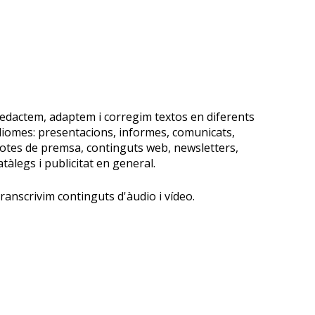
edactem, adaptem i corregim textos en diferents
diomes: presentacions, informes, comunicats,
otes de premsa, continguts web, newsletters,
atàlegs i publicitat en general.
T
ranscrivim continguts d'àudio i vídeo.