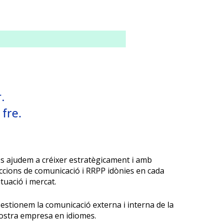
.
 fre.
U
s ajudem a créixer estratègicament i amb
ccions de comunicació i RRPP idònies en cada
ituació i mercat.
G
estionem la comunicació externa i interna de la
ostra empresa en idiomes.