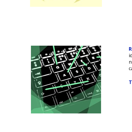
R
i
n
c