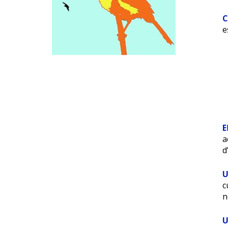
e
E
a
d
c
n