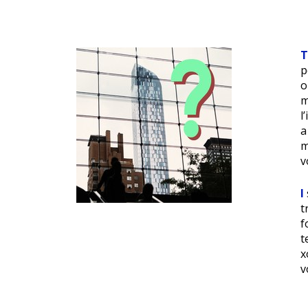
p
o
m
l
a
m
v
I
t
f
t
x
v