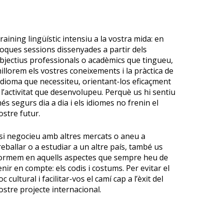
T
raining lingüístic intensiu a la vostra mida: en
oques sessions dissenyades a partir dels
bjectius professionals o acadèmics que tingueu,
illorem els vostres coneixements i la pràctica de
’idioma que necessiteu, orientant-los eficaçment
 l’activitat que desenvolupeu. Perquè us hi sentiu
és segurs dia a dia i els idiomes no frenin el
ostre futur.
si negocieu amb altres mercats o aneu a
reballar o a estudiar a un altre país, també us
ormem en aquells aspectes que sempre heu de
enir en compte: els codis i costums. Per evitar el
oc cultural i facilitar-vos el camí cap a l’èxit del
ostre projecte internacional.