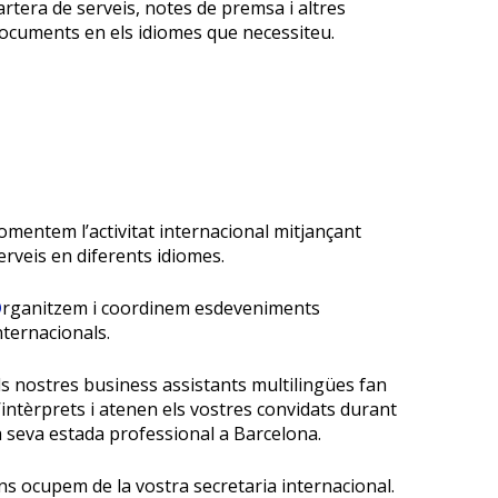
artera de serveis, notes de premsa i altres
ocuments en els idiomes que necessiteu.
omentem l’activitat internacional mitjançant
erveis en diferents idiomes.
O
rganitzem i coordinem esdeveniments
nternacionals.
ls nostres business assistants multilingües fan
’intèrprets i atenen els vostres convidats durant
a seva estada professional a Barcelona.
ns ocupem de la vostra secretaria internacional.