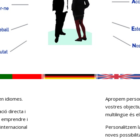
en idiomes.
Apropem persone
vostres objectiu
ió directa i
multilingüe és e
ti emprendre i
internacional
Personalitzem la
noves possibilit