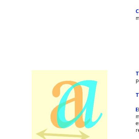
m
p
E
m
e
r