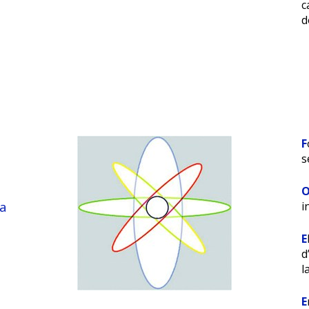
c
d
F
s
 a
i
E
d
l
E