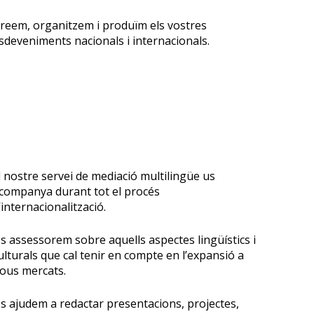
C
reem, organitzem i produïm els vostres
sdeveniments nacionals i internacionals.
l nostre servei de mediació multilingüe us
companya durant tot el procés
’internacionalització.
U
s assessorem sobre aquells aspectes lingüístics i
ulturals que cal tenir en compte en l’expansió a
ous mercats.
U
s ajudem a redactar presentacions, projectes,