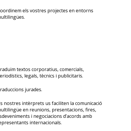
C
oordinem els vostres projectes en entorns
ultilingües.
T
raduïm textos corporatius, comercials,
eriodístics, legals, tècnics i publicitaris.
T
raduccions jurades.
ls nostres intèrprets us faciliten la comunicació
ultilingüe en reunions, presentacions, fires,
sdeveniments i negociacions d’acords amb
epresentants internacionals.